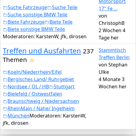
Motorsport
Suche Fahrzeuge
Suche Teile
17" Fe ...
Suche sonstige BMW Teile
von
Biete Fahrzeuge
Biete Teile
ChristophB
Biete sonstige BMW Teile
2 Wochen 4
Moderatoren:
KarstenW
,
jfk
,
dirosen
Tage her
Treffen und Ausfahrten
237
Stammtisch
Treffen Berlin
Themen
von
Stephan
Koeln/Niederrhein/Eifel
Ulke
Bergisches Land/ Ruhrgebiet
4 Monate 3
Nordsee / OL / HB
Stuttgart
Wochen her
Bielefeld / Ostwestfalen
Braunschweig / Niedersachsen
RheinMain / Nahe/ Ingelheim
München
Moderatoren:
KarstenW
,
jfk
,
dirosen