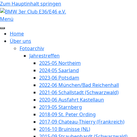
Vorheriges
Vorheriger
Nächstes
Nächstes
Zum Hauptinhalt springen
Jahr
Monat
Jahr
Monat
Menü
Home
Über uns
Fotoarchiv
Jahrestreffen
2025-05 Northeim
2024-05 Saarland
2023-06 Potsdam
2022-06 München/Bad Reichenhall
2021-06 Schallstadt (Schwarzwald)
2020-06 Ausfahrt Kastellaun
2019-05 Starnberg
2018-09 St. Peter Ording
2017-09 Chateau-Thierry (Frankreich)
2016-10 Bruinisse (NL)
2015-09 Straubenhardt (Schwarzwald)