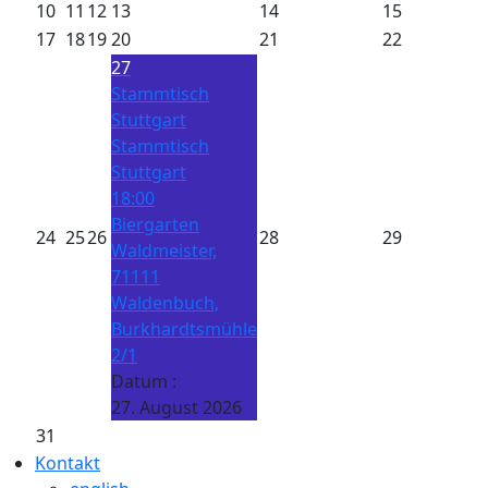
10
11
12
13
14
15
17
18
19
20
21
22
27
Stammtisch
Stuttgart
Stammtisch
Stuttgart
18:00
Biergarten
24
25
26
28
29
Waldmeister,
71111
Waldenbuch,
Burkhardtsmühle
2/1
Datum :
27. August 2026
31
Kontakt