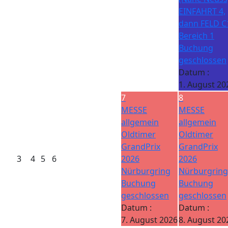
EINFAHRT 4,
dann FELD C
Bereich 1
Buchung
geschlossen
Datum :
1. August 20
7
8
MESSE
MESSE
allgemein
allgemein
Oldtimer
Oldtimer
GrandPrix
GrandPrix
3
4
5
6
2026
2026
Nürburgring
Nürburgring
Buchung
Buchung
geschlossen
geschlossen
Datum :
Datum :
7. August 2026
8. August 20