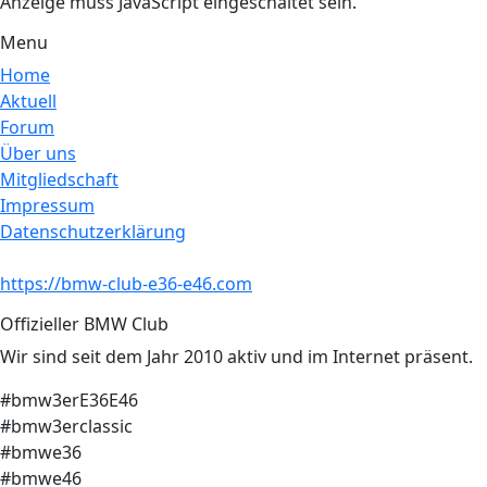
Anzeige muss JavaScript eingeschaltet sein.
Menu
Home
Aktuell
Forum
Über uns
Mitgliedschaft
Impressum
Datenschutzerklärung
https://bmw-club-e36-e46.com
Offizieller BMW Club
Wir sind seit dem Jahr 2010 aktiv und im Internet präsent.
#bmw3erE36E46
#bmw3erclassic
#bmwe36
#bmwe46