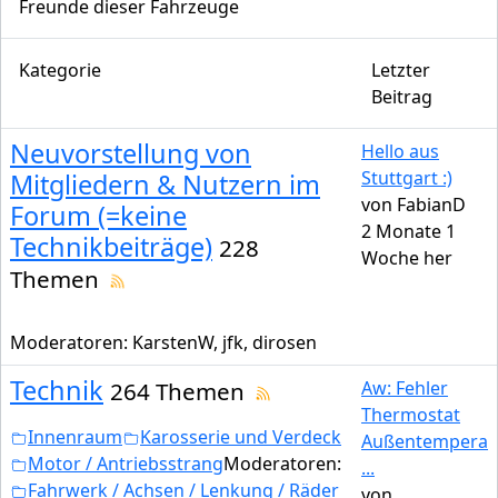
Freunde dieser Fahrzeuge
Kategorie
Letzter
Beitrag
Neuvorstellung von
Hello aus
Stuttgart :)
Mitgliedern & Nutzern im
von
FabianD
Forum (=keine
2 Monate 1
Technikbeiträge)
228
Woche her
Themen
Moderatoren:
KarstenW
,
jfk
,
dirosen
Technik
264 Themen
Aw: Fehler
Thermostat
Innenraum
Karosserie und Verdeck
Außentempera
Motor / Antriebsstrang
Moderatoren:
...
Fahrwerk / Achsen / Lenkung / Räder
von