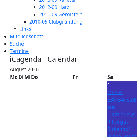
2012-09 Harz
2011-09 Gerolstein
2010-05 Clubgründung
Links
Mitgliedschaft
Suche
Termine
iCagenda - Calendar
August 2026
Mo
Di
Mi
Do
Fr
Sa
1
MESSE
E36/E46 stell
aus
Classic Days
Rittergut
Birkenhof
(Nähe Neuss)